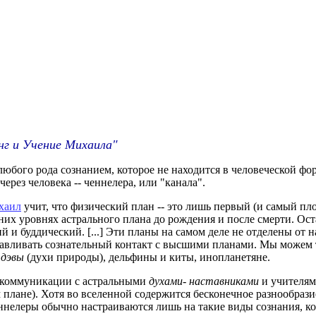
г и Учение Михаила"
любого рода сознанием, которое не находится в человеческой ф
через человека -- ченнелера, или "канала".
хаил
учит, что физический план -- это лишь первый (и самый п
них уровнях астрального плана до рождения и после смерти. Ост
 и буддический. [...] Эти планы на самом деле не отделены от н
вливать сознательный контакт с высшими планами. Мы можем т
к
дэвы
(духи природы), дельфины и киты, инопланетяне.
 коммуникации с астральными
духами- наставниками
и учителями
плане). Хотя во вселенной содержится бесконечное разнообрази
еннелеры обычно настраиваются лишь на такие виды сознания, к