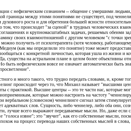
а.
ции с нефизическим сознанием -- общение с умершими людьми,
кой границы между этими понятиями не существует, под ченне
 духовного роста и для обретения большей ясности относительн
 том, что происходит "за сценой" в трудных человеческих вза
соглашениях и крупномасштабных задачах, решаемых обеими за
намику своих взаимоотношений с другим человеком "с точки зре
ю можно получить от психотерапевта (хотя человеку, работающем
 Медиум (как мы определили это понятие) тоже может предостав
ообщаться с конкретной личностью, которая ушла из жизни и ко
Да, существа на астральном плане в целом более объективны от
. Но быть нефизическим вовсе не означает автоматически быть
"просветление".
тного и много такого, что трудно передать словами, и, кроме то
нелинг происходит через то, что Михаил называет "высшими цен
ыты с практикой. Высшие центры -- это те части нас, которые м
иоприемникам, которые можно настроить на частоту "ченнелир
и вербальном (словесном) ченнелинге сигнал затем стимулирует
ет адекватных слов. Сущность, либо ченнелер, либо оба они, со
ти, лучше всего выражают передаваемые мысли. Но, даже если с
 "голоса извне"; это "звучит", как его собственные мысли, по
 похож на процесс перевода наших собственных мыслей в слова, 