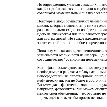
По определению, учителя с высших плано
как бы приближаются по спирали к глуби
совершают моментальный анализ всего пр
Некоторые люди осуществляют ченнелинг и
мысли, которые появляются у них в голове
разными людьми сходных изобретений или
идею на физическом плане и работает сраз
для других людей. Не всякое вдохновение,
значительной степени любое творчество 
Поначалу мне казалось, что ченнелинг -- э
зависимости от личности ченнелера. Однак
сотрудничество "со многими переменны
Мы -- физические существа, и поэтому у 
необходимости работаем с "двухмерными"
непосредственный, "трехмерный" опыт, а
нефизическими, мы не будем в состоянии 
Возьмем даже физические явления -- наук
например, фотосинтез? Мы можем оценить 
меняет свои объяснения, -- но это явно н
-- речь идет о том, чтобы просто осознав