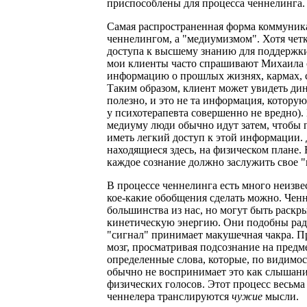
приспособлены для процесса ченнелинг
Самая распространенная форма коммуника
ченнелингом, а "медиумизмом". Хотя чет
доступа к высшему знанию для поддержки
мои клиенты часто спрашивают Михаила о
информацию о прошлых жизнях, кармах, 
Таким образом, клиент может увидеть ди
полезно, и это не та информация, котору
у психотерапевта совершенно не вредно).
медиуму люди обычно идут затем, чтобы п
иметь легкий доступ к этой информации. 
находящиеся здесь, на физическом плане
каждое сознание должно заслужить свое 
В процессе ченнелинга есть много неизвес
кое-какие обобщения сделать можно. Чен
большинства из нас, но могут быть раскр
кинетическую энергию. Они подобны рад
"сигнал" принимает макушечная чакра. Пр
мозг, просматривая подсознание на предм
определенные слова, которые, по видимос
обычно не воспринимает это как слышание
физических голосов. Этот процесс весьма
ченнелера транслируются
чужие
мысли.