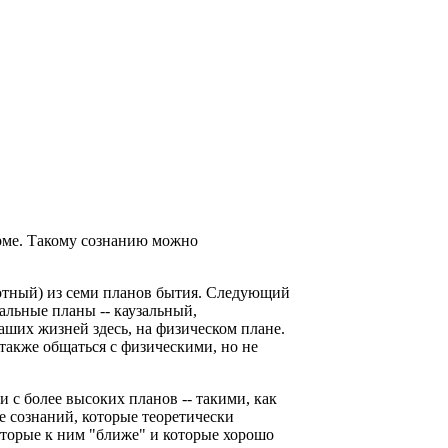
орме. Такому сознанию можно
лотный) из семи планов бытия. Следующий
альные планы -- каузальный,
аших жизней здесь, на физическом плане.
акже общаться с физическими, но не
 с более высоких планов -- такими, как
е сознаний, которые теоретически
оторые к ним "ближе" и которые хорошо