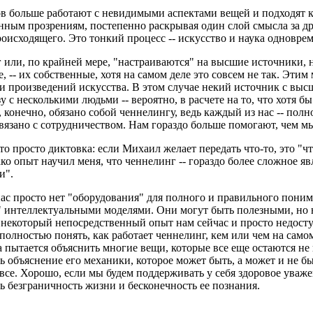
в больше работают с невидимыми аспектами вещей и подходят к
нным прозрениям, постепенно раскрывая один слой смысла за др
оисходящего. Это тонкий процесс -- искусство и наука одновр
ли, по крайней мере, "настраиваются" на высшие источники, не
, -- их собственные, хотя на самом деле это совсем не так. Эт
 произведений искусства. В этом случае некий источник с выс
у с несколькими людьми -- вероятно, в расчете на то, что хотя б
 конечно, обязано собой ченнелингу, ведь каждый из нас -- полн
связано с сотрудничеством. Нам гораздо больше помогают, чем 
то просто диктовка: если Михаил желает передать что-то, это "чт
о опыт научил меня, что ченнелинг -- гораздо более сложное яв
ми".
нас просто нет "оборудования" для полного и правильного пони
 интеллектуальными моделями. Они могут быть полезными, но н
 некоторый непосредственный опыт нам сейчас и просто недосту
полностью понять, как работает ченнелинг, кем или чем на самом
а пытается объяснить многие вещи, которые все еще остаются н
объяснение его механики, которое может быть, а может и не бы
е все. Хорошо, если мы будем поддерживать у себя здоровое уваж
ать безграничность жизни и бесконечность ее познания.