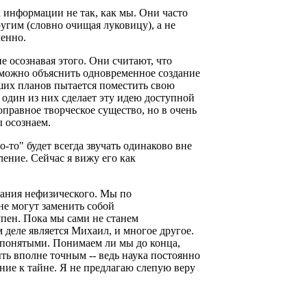
 информации не так, как мы. Они часто
угим (словно очищая луковицу), а не
еменно.
 осознавая этого. Они считают, что
им можно объяснить одновременное создание
ших планов пытается поместить свою
ы один из них сделает эту идею доступной
оправное творческое существо, но в очень
мы осознаем.
о-то" будет всегда звучать одинаково вне
ление. Сейчас я вижу его как
мания нефизического. Мы по
е могут заменить собой
пен. Пока мы сами не станем
 деле является Михаил, и многое другое.
е понятыми. Понимаем ли мы до конца,
ть вполне точным -- ведь наука постоянно
ение к тайне. Я не предлагаю слепую веру