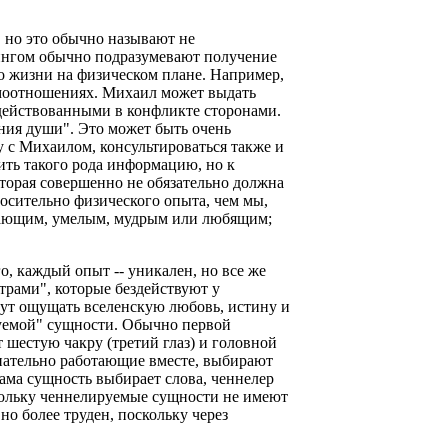
 но это обычно называют не
лингом обычно подразумевают получение
о жизни на физическом плане. Например,
имоотношениях. Михаил может выдать
действованными в конфликте сторонами.
ния души". Это может быть очень
у с Михаилом, консультироваться также и
ить такого рода информацию, но к
торая совершенно не обязательно должна
носительно физического опыта, чем мы,
 знающим, умелым, мудрым или любящим;
го, каждый опыт -- уникален, но все же
трами", которые бездействуют у
огут ощущать вселенскую любовь, истину и
уемой" сущности. Обычно первой
 шестую чакру (третий глаз) и головной
знательно работающие вместе, выбирают
ама сущность выбирает слова, ченнелер
скольку ченнелируемые сущности не имеют
но более труден, поскольку через