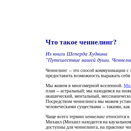
Что такое ченнелинг?
Из книги Шеперда Худвина
"Путешествие вашей души. Ченнелин
Ченнелинг -- это способ коммуникации с 
предоставить возможность выражать себя 
Мы живем в многомерной вселенной.
Ми
план -- астральный; мы находимся на ниж
акашический, ментальный, мессианический
Посредством ченнелинга мы можем устана
человеческими существами -- такими, ка
Чаще всего термин
ченнелинг
относится к
Михаил (Михаил находится на каузальном 
доступны для ченнелинга, на практике ч