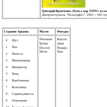
Григорий Кравченко.
Путь в мир ТАРО с коло
Днiпропетровськ, "Полiграфiст", 2003.-- 160 стр
Старшие Арканы
Масти
Фигуры
Пентакли
Король
0
Шут
Кубки
Дама
1
Маг
Посохи
Рыцарь
Мечи
Паж
2
Папесса
3
Императрица
4
Император
5
Папа
6
Влюбленные
7
Колесница
8
Справедливость
9
Отшельник