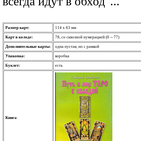
всегда идут в обход"...
Размер карт:
114 х 63 мм
Карт в колоде:
78, со сквозной нумерацией (0 -- 77)
Дополнительные карты:
одна пустая, но с рамкой
Упаковка:
коробка
Буклет:
есть
Книга
: