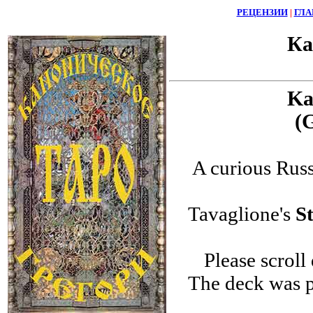
РЕЦЕНЗИИ
|
ГЛА
Ка
Kan
(
A curious Rus
Tavaglione's
S
Please scrol
The deck was p