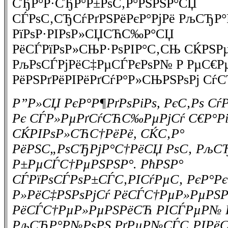
СЂР°Р·СЂР°Р±РѕС‚Р°РЅРЅР°СЏ
СЃРѕС‚СЂСѓРґРЅРёРєР°РјРё РљСЂР°
РїРѕР·РІРѕР»СЏСЋС‰Р°СЏ
РёСЃРїРѕР»СЊР·РѕРІР°С‚СЊ СЌРЅР
РљРѕСЃРјРёС‡РµСЃРєРѕР№ Р РµС€Рµ
РёРЅРґРёРІРёРґСѓР°Р»СЊРЅРѕРј Сѓ
Р”Р»СЏ РєР°Р¶РґРѕРіРѕ, РєС‚Рѕ Сѓ
Рє СЃР»РµРґСѓСЋС‰РµРјСѓ С€Р°Рі
СЌРІРѕР»СЋС†РёРё, СЌС‚Р°
РёРЅС„РѕСЂРјР°С†РёСЏ РѕС‚ РљСЂ
Р±РµСЃС†РµРЅРЅР°. РћРЅР°
СЃРїРѕСЃРѕР±СЃС‚РІСѓРµС‚ РєР°Рє
Р»РёС‡РЅРѕРјСѓ РёСЃС†РµР»РµРЅР
РёСЃС†РµР»РµРЅРёСЋ РІСЃРµР№ Р
РљСЂР°Р№РѕРЅ РґРµР№СЃС‚РІРёС