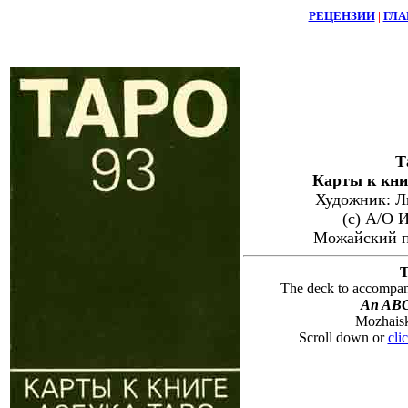
РЕЦЕНЗИИ
|
ГЛА
Т
Карты к кни
Художник: Л
(с) А/О 
Можайский п
T
The deck to accompan
An ABC 
Mozhaisk
Scroll down or
cli