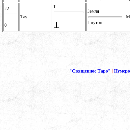
T
22
Земля
Тау
М
Плутон
0
"Священное Таро"
|
Нумеро