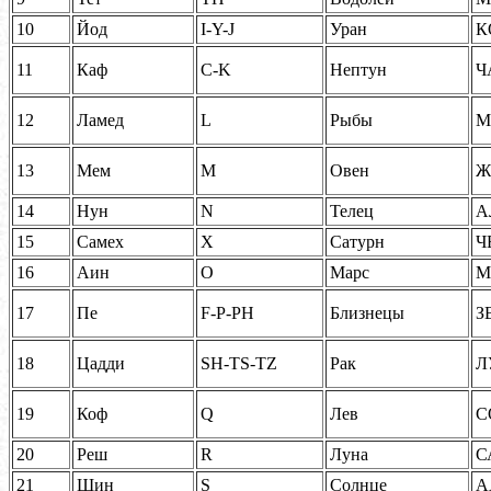
10
Йод
I-Y-J
Уран
К
11
Каф
C-K
Нептун
Ч
12
Ламед
L
Рыбы
М
13
Мем
M
Овен
Ж
14
Нун
N
Телец
А
15
Самех
X
Сатурн
Ч
16
Аин
O
Марс
М
17
Пе
F-P-PH
Близнецы
З
18
Цадди
SH-TS-TZ
Рак
Л
19
Коф
Q
Лев
С
20
Реш
R
Луна
С
21
Шин
S
Солнце
А