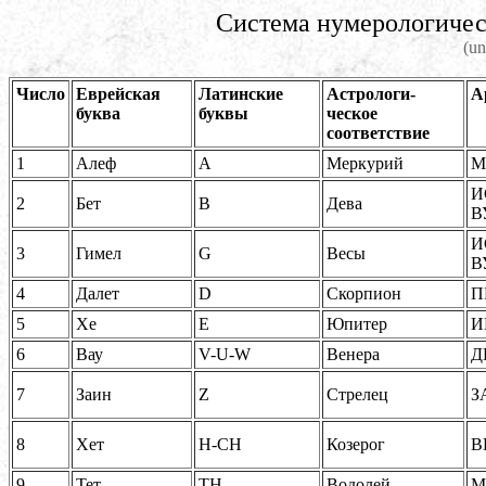
Система нумерологическ
(un
Число
Еврейская
Латинские
Астрологи-
А
буква
буквы
ческое
соответствие
1
Алеф
A
Меркурий
М
И
2
Бет
B
Дева
В
И
3
Гимел
G
Весы
В
4
Далет
D
Скорпион
П
5
Хе
E
Юпитер
И
6
Вау
V-U-W
Венера
Д
7
Заин
Z
Стрелец
З
8
Хет
H-CH
Козерог
В
9
Тет
TH
Водолей
М