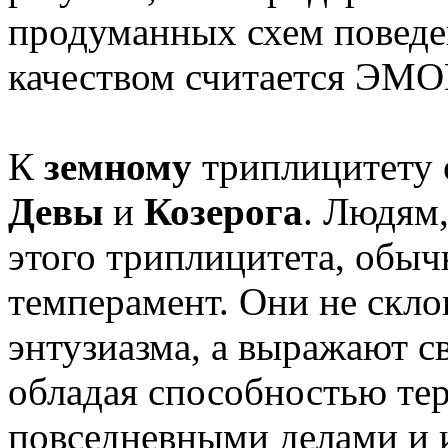
продуманных схем поведе
качеством считается 
К
земному
триплицитету 
Девы
и
Козерога
. Людям
этого триплицитета, обы
темперамент. Они не скл
энтузиазма, а выражают с
обладая способностью те
повседневными делами и и