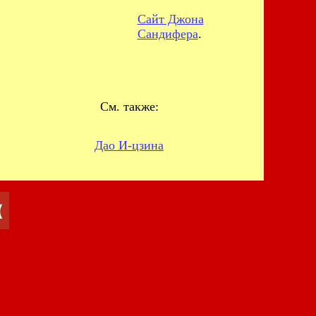
Сайт Джона
Сандифера
.
См. также:
Дао И-цзина