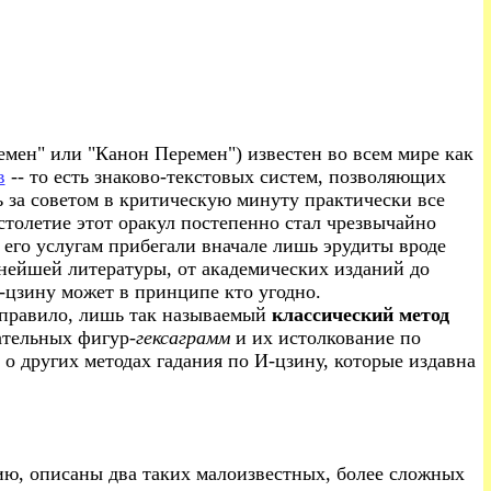
ремен" или "Канон Перемен") известен во всем мире как
в
-- то есть знаково-текстовых систем, позволяющих
 за советом в критическую минуту практически все
столетие этот оракул постепенно стал чрезвычайно
 его услугам прибегали вначале лишь эрудиты вроде
рнейшей литературы, от академических изданий до
-цзину может в принципе кто угодно.
к правило, лишь так называемый
классический метод
ательных фигур-
гексаграмм
и их истолкование по
 о других методах гадания по И-цзину, которые издавна
ию, описаны два таких малоизвестных, более сложных