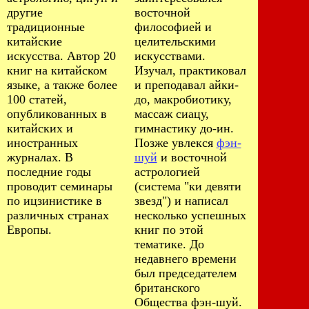
другие
восточной
традиционные
философией и
китайские
целительскими
искусства. Автор 20
искусствами.
книг на китайском
Изучал, практиковал
языке, а также более
и преподавал айки-
100 статей,
до, макробиотику,
опубликованных в
массаж сиацу,
китайских и
гимнастику до-ин.
иностранных
Позже увлекся
фэн-
журналах. В
шуй
и восточной
последние годы
астрологией
проводит семинары
(система "ки девяти
по ицзинистике в
звезд") и написал
различных странах
несколько успешных
Европы.
книг по этой
тематике. До
недавнего времени
был председателем
британского
Общества фэн-шуй.