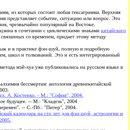
амм, из которых состоит любая гексаграмма. Верхняя
няя представляет событие, ситуацию или вопрос. Это
ния, чрезвычайно популярный на Востоке.
И-цзина в сочетании с циклическими знаками
китайского
 связанных со временем, придает этому методу
 как и в практике фэн-шуй, полную и подробную
тем, школ и толкований. Это и есть интегрированный
метода мэй-хуа уже публиковались на русском языке в
я алхимия бессмертия: антология древнекитайской
003.
л. А. Костенко. - М.: "София", 2004.
ое будущее. -- М.: "Кладезь", 2004
ремен". -- С.-Пб.: "Питер", 2004.
ский календарь на сто лет для фэн-шуй, астрологии и
2005.