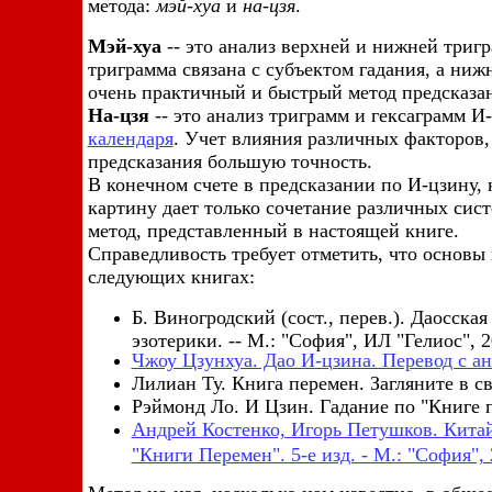
метода:
мэй-хуа
и
на-цзя
.
Мэй-хуа
-- это анализ верхней и нижней тригр
триграмма связана с субъектом гадания, а ниж
очень практичный и быстрый метод предсказа
На-цзя
-- это анализ триграмм и гексаграмм 
календаря
. Учет влияния различных факторов,
предсказания большую точность.
В конечном счете в предсказании по И-цзину,
картину дает только сочетание различных сис
метод, представленный в настоящей книге.
Справедливость требует отметить, что основы 
следующих книгах:
Б. Виногродский (сост., перев.). Даосска
эзотерики. -- М.: "София", ИЛ "Гелиос", 2
Чжоу Цзунхуа. Дао И-цзина. Перевод с анг
Лилиан Ту. Книга перемен. Загляните в св
Рэймонд Ло. И Цзин. Гадание по "Книге пе
Андрей Костенко, Игорь Петушков. Китай
"Книги Перемен". 5-е изд. - М.: "София", 