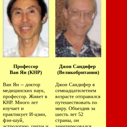
Профессор
Джон Сандифер
Ван Ян (КНР)
(Великобритания)
Ван Ян -- доктор
Джон Сандифер в
медицинских наук,
семнадцатилетнем
профессор. Живет в
возрасте отправился
КНР. Много лет
путешествовать по
изучает и
миру. Объездив за
практикует И-цзин,
шесть лет 52
фэн-шуй,
страны, он
астрологию, цигун и
заинтересовался