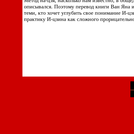
Метод
на-цзя, насколько нам известно, в обще
описывался. Поэтому перевод книги Ван Яна и
теми, кто хочет углубить свое понимание И-цз
практику И-цзина как сложного прорицательно