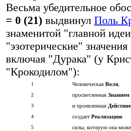
Весьма убедительное обо
= 0 (21)
выдвинул
Поль К
знаменитой "главной иде
"эзотерические" значения
включая "Дурака" (у Крис
"Крокодилом"):
1
Человеческая
Воля
,
2
просветленная
Знанием
3
и проявленная
Действи
4
создает
Реализацию
5
силы, которую она може