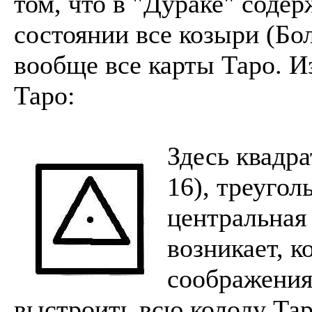
том, что в "Дураке" соде
состоянии все козыри (Б
вообще все карты Таро. И
Таро:
Здесь квадра
16), треугол
центральная 
возникает, к
соображения
выстроить всю колоду Тар