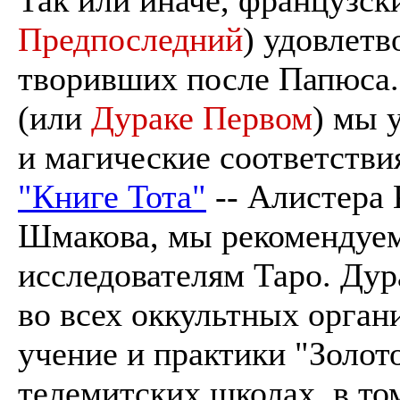
Предпоследний
) удовлетв
творивших после Папюса.
(или
Дураке Первом
) мы 
и магические соответстви
"Книге Тота"
-- Алистера 
Шмакова, мы рекомендуем
исследователям Таро. Дур
во всех оккультных орган
учение и практики "Золото
телемитских школах, в том