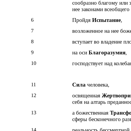
сообразно благому или
нее законами всеобщего
6
Пройдя
Испытание
,
7
возложенное на нее бож
8
вступает во владение пл
9
на оси
Благоразумия
,
10
господствует над колеб
11
Сила
человека,
12
освященная
Жертвопри
себя на алтарь преданно
13
а божественная
Трансф
сферы бесконечного раз
14
реальность бессмертной