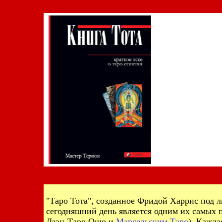
"Таро Тота", созданное Фридой Харрис под 
сегодняшний день является одним их самых 
Дзэн-Таро Ошо и
Марсельским Таро
). Кажда