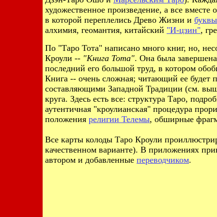
художественное произведение, а все вместе 
в которой переплелись Древо Жизни и
буквы
алхимия, геомантия, китайский
"И-цзин"
, гр
По "Таро Тота" написано много книг, но, не
Кроули --
"Книга Тота"
. Она была завершена
последний его большой труд, в котором обо
Книга -- очень сложная; читающий ее будет
составляющими Западной Традиции (см. выше
круга. Здесь есть все: структура Таро, подр
аутентичная "кроулианская" процедура прор
положения
религии Телемы
, обширные фраг
Все карты колоды Таро Кроули проиллюстрир
качественном варианте). В приложениях при
автором и добавленные
переводчиком
.