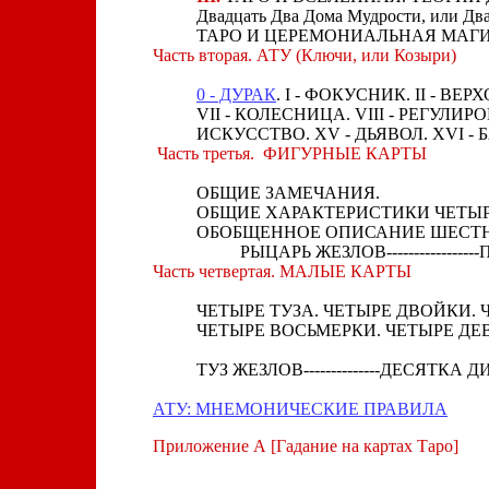
Двадцать Два Дома Мудрости, ил
ТАРО И ЦЕРЕМОНИАЛЬНАЯ МАГИ
Часть вторая. АТУ (Ключи, или Козыри)
0 - ДУРАК
. I - ФОКУСНИК. II - ВЕ
VII - КОЛЕСНИЦА. VIII - РЕГУЛИР
ИСКУССТВО. XV - ДЬЯВОЛ. XVI - Б
Часть третья. ФИГУРНЫЕ КАРТЫ
ОБЩИЕ ЗАМЕЧАНИЯ.
ОБЩИЕ ХАРАКТЕРИСТИКИ ЧЕТЫР
ОБОБЩЕННОЕ ОПИСАНИЕ ШЕСТН
РЫЦАРЬ ЖЕЗЛОВ--------------
Часть четвертая. МАЛЫЕ КАРТЫ
ЧЕТЫРЕ ТУЗА. ЧЕТЫРЕ ДВОЙКИ. 
ЧЕТЫРЕ ВОСЬМЕРКИ. ЧЕТЫРЕ ДЕ
ТУЗ ЖЕЗЛОВ--------------ДЕСЯТКА 
АТУ: МНЕМОНИЧЕСКИЕ ПРАВИЛА
Приложение А [Гадание на картах Таро]