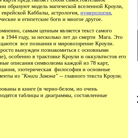
они образуют модель магической вселенной Кроули,
еврейской Каббалы, астрология,
нумерология
,
еческие и египетские боги и многое другое.
сомненно, самым ценным является текст самого
 в 1944 году, за несколько лет до смерти Мага. Это
бщаются все познания и мировоззрение Кроули.
 просто вынужден познакомиться с основными
), особенно в трактовке Кроули и оккультистов его
обные описания символизма каждой из 78 карт,
ицания, эзотерическая философия и основные
менты из
"Книги Закона"
-- главного текста Кроули.
ованы в книге (в черно-белом, но очень
водятся таблицы и диаграммы, составленные