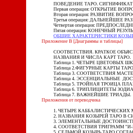
ПОВЕДЕНИЕ ТАРО. СИГНИФИКАТ
Пеpвая опеpация: ОТКРЫТИЕ ВОПР
Втоpая опеpация: РАЗВИТИЕ ВОПРО
Тpетья опеpация: ДАЛЬНЕЙШЕЕ Р
Четвеpтая опеpация: ПРЕДПОСЛЕ
Пятая опеpация: КОНЕЧНЫЙ РЕЗУЛЬ
ОБЩИЕ ХАРАКТЕРИСТИКИ КОЗЫ
Приложение В [Диаграммы и таблицы]
СООТВЕТСТВИЯ. КРАТКОЕ ОБЪ
НАЗВАНИЯ И ЧИСЛА КАРТ ТАРО.
Таблица 1. ЧЕТЫРЕ ЦВЕТОВЫХ Ш
Таблица 2.ФИГУРНЫЕ КАРТЫ ТА
Таблица 3. СООТВЕТСТВИЯ МАСТЕ
Таблица 4. ЭССЕНЦИАЛЬНЫЕ ДО
Таблица 5. ТРОЙНАЯ ТРОИЦА ПЛА
Таблица 6. ТРИПЛИЦИТЕТЫ ЗОДИ
Таблица 7. ВАЖНЕЙШИЕ ТРИАДЫ.
Приложения от переводчика
1. ЧЕТЫРЕ КАББАЛИСТИЧЕСКИХ 
2. НАЗВАНИЯ КОЗЫРЕЙ ТАРО В С
3. ЭЛЕМЕНТАЛЬНЫЕ ДОСТОИНСТ
4. СООТВЕТСТВИЯ ТРИГРАММ "И
5. СЕДЬМОЙ КОЗЫРЬ ТАРО СОГЛ