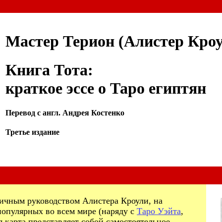
Мастер Терион (Алистер Кро
Книга Тота:
краткое эссе о Таро египтян
Перевод с англ. Андрея Костенко
Третье издание
личным руководством Алистера Кроули, на
популярных во всем мире (наряду с
Таро Уэйта
,
я карта представляет собой самостоятельное