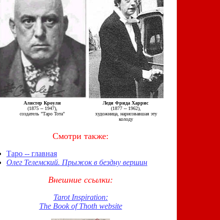
Алистер Кроули
Леди Фрида Харрис
(1875 -- 1947),
(1877 -- 1962),
создатель "Таро Тота"
художница, нарисовавшая эту
колоду
Смотри также:
Таро -- главная
Олег Телемский. Прыжок в бездну вершин
Внешние ссылки:
Tarot Inspiration:
The Book of Thoth website