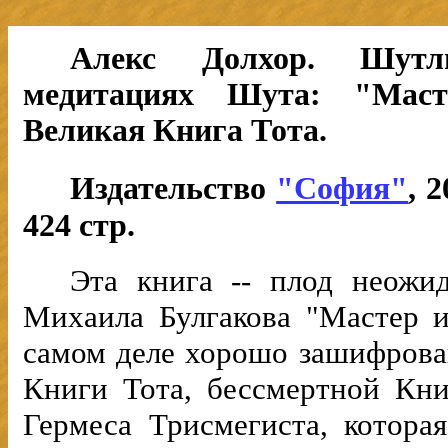
Алекс Долхор. Шутл
медитациях Шута: "Мас
Великая Книга Тота.
Издательство
"София"
, 
424 стр.
Эта книга -- плод неожи
Михаила Булгакова "Мастер и
самом деле хорошо зашифрова
Книги Тота, бесcмертной Кн
Гермеса Трисмегиста, котора