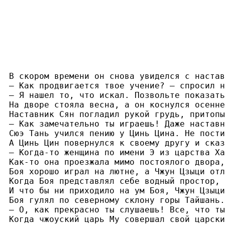
В скором времени он снова увиделся с настав
— Как продвигается твое учение? — спросил на
— Я нашел то, что искал. Позвольте показать
На дворе стояла весна, а он коснулся осенне
Наставник Сян погладил рукой грудь, притопыв
— Как замечательно ты играешь! Даже наставн
Сюэ Тань учился пению у Цинь Цина. Не пости
А Цинь Цин повернулся к своему другу и сказ
— Когда-то женщина по имени Э из царства Ха
Как-то она проезжала мимо постоялого двора,
Боя хорошо играл на лютне, а Чжун Цзыци отл
Когда Боя представлял себе водный простор, 
И что бы ни приходило на ум Боя, Чжун Цзыци
Боя гулял по северному склону горы Тайшань.
— О, как прекрасно ты слушаешь! Все, что ты
Когда чжоуский царь My совершал свой царски