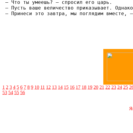
— Что ты умеешь? — спросил его царь.

— Пусть ваше величество приказывает. Однако
— Принеси это завтра, мы поглядим вместе, —
1
2
3
4
5
6
7
8
9
10
11
12
13
14
15
16
17
18
19
20
21
22
23
24
25
2
53
54
55
56
Я