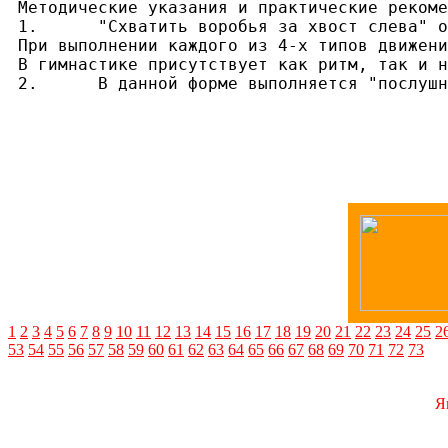
Методические указания и практические рекоме
1.	"Схватить воробья за хвост слева" объединяет 4 типа движений, а именно: "колчан", "поглаживание", "надавливание", "нажатие". Из десяти движений формы первые два служат связующим звеном, то есть посредством этих движений осуществляется переход от предыдущей формы к движению "Удерживание шара и возвращение стопы" и происходит подготовка движений типа "колчан". Третье и четвертое движения в совокупности представляют собой движение типа "колчан", пятое и шестое - это "поглаживание", седьмое и восьмое - "надавливание", девятое и десятое - "нажатие". Эти 4 типа движений выполняются за поворотами в поясничной области вправо-влево и равными перемещениями туловища вперед-назад посредством круговых движений руками и соответствующего перемещения ног вперед-назад.

При выполнении каждого из 4-х типов движени
В гимнастике присутствует как ритм, так и н
2.	В данной форме выполняется "посл
1
2
3
4
5
6
7
8
9
10
11
12
13
14
15
16
17
18
19
20
21
22
23
24
25
2
53
54
55
56
57
58
59
60
61
62
63
64
65
66
67
68
69
70
71
72
73
Я