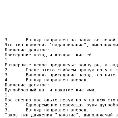
3.	Взгляд направлен на запястье левой руки.

Это тип движения "надавливание", выполняемы
Движение девятое:

Приседание назад и возврат кистей.

1.

Разверните левое предплечье вовнутрь, а лад
2.	После этого сгибаем правую ногу в колене, перемешаем туловище назад, центр тяжести переносим на правую ногу. Свободно выпрямляем левую ногу и приподнимаем ее носок.

3.	Выполняя приседание назад, согните две руки в локтях и, выполнив движение по дуге, верните в положение перед животом, ладони направьте вперед вниз.

4.	Взгляд направлен вперед.

Движение десятое:

Дугообразный шаг и нажатие кистями.

1.

Постепенно поставьте левую ногу на всю стоп
2.	Одновременно перемещая руки дугообразно вверх и вперед, выполните нажатие. При перемещении расстояние между руками - ширина плеч, ладони направлены вперед. Выполнив нажатие руками, в конечном положении запястья располагаются на уровне плеч. В этом положении локти слегка согнуты, запястья выгнуты, ладони раскрыты, пальцы разогнуты.

3.	Взгляд направлен вперед.

Таков тип движения "нажатие", выполняемый в