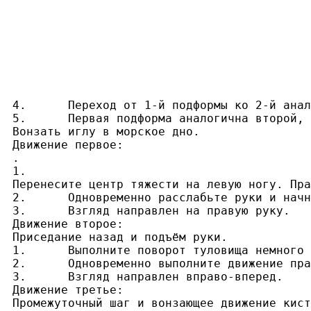
4.	Переход от 1-й подформы ко 2-й аналогичен переходу в форме "Охват колена и "упрямый" шаг справа и слева", имеются лишь два отличия: первое, в данной форме приседание назад незначительное; второе, носок правой ноги не следует разворачивать наружу слишком сильно.

5.	Первая подформа аналогична второй, меняются лишь стороны на противоположные.

Вонзать иглу в морское дно.

Движение первое:

.

1.

Перенесите центр тяжести на левую ногу. Пра
2.	Одновременно расслабьте руки и начните дугообразно опускать их вниз.

3.	Взгляд направлен на правую руку.

Движение второе:

Приседание назад и подъём руки.

1.	Выполните поворот туловища немного вправо, пятку правой ноги разверните вовнутрь вокруг передней части стопы, как вокруг оси, постепенно поставьте ногу на всю стопу. Выполните приседание назад, центр тяжести перенесите на правую ногу, вслед за этим приподнимите пятку левой ноги.

2.	Одновременно выполните движение правой рукой вниз, возле правого бедра, назад и вверх. Выполнив таким образом извлекающее движение, рука достигает положения возле уха, в этом положении ладонь направлена влево, пальцы направлены вперед. Левой рукой выполните движение перед туловищем, по дуге вперед-вниз и опустите в положение перед животом, в этом положении ладонь направлена вниз, пальцы направлены под углом вправо.

3.	Взгляд направлен вправо-вперед.

Движение третье:

Промежуточный шаг и вонзающее движение кист