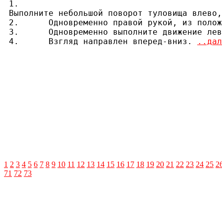
1.

Выполните небольшой поворот туловища влево,
2.	Одновременно правой рукой, из положения возле уха, выполните вонзающее движение вперед-вниз, в этом положении ладонь направлена влево, кисть раскрыта, пальцы разогнуты. Левой рукой, из положения перед животом, выполните движение по дуге перед левым коленом до положения перед бедром слева, в этом положении ладонь направлена вниз, пальцы направлены вперед, запястье выгнуто, кисть раскрыта, пальцы разогнуты.

3.	Одновременно выполните движение левой ногой немного вперед, нога, по-прежнему согнутая в колене, опускается на поверхность передней частью своей стопы. Таким образом выполняется промежуточный шаг слева.

4.	Взгляд направлен вперед-вниз. 
..дал
1
2
3
4
5
6
7
8
9
10
11
12
13
14
15
16
17
18
19
20
21
22
23
24
25
2
71
72
73