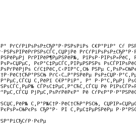
Р° РґСѓРіРѕРѕР±СЂР°Р·РЅРѕРіРѕ С€Р°РіР° Сѓ РЅ
Р·РЅРѕРІРёРґРЅРѕСЃС‚СЏРјРё РґСѓРіРѕРѕР±СЂР°Р·
°РЅРёРµРј РґРІРёР¶РµРЅРёР№, РїРѕР·РІРѕР»РёС‚ 
ІРѕР»СЏРµС‚ РєР°С‡РµСЃС‚РІРµРЅРЅРѕ РѕСЃРІРѕРё
…РѕРґРёРјРѕ СѓС‡РёС‚С‹РІР°С‚СЊ РЅРµ С‚РѕР»СЊР
С†Р·РёС†СЋР°РЅСЊ РґС‹С…Р°РЅРёРµ РѕР±СЏР·Р°С‚Р
‡Р°РµС‚СЃСЏ С‚РёРї С€Р°РіР°, Р° Р·Р°С‚РµРј Рѕ
ЅРѕСЃС‚РµР№ СЃРѕС‡РµС‚Р°СЋС‚СЃСЏ Рё РїРѕСЃР»Р
Р°РµС‚СЃСЏ РјРµС‚РѕРґРёРєР° Рё СѓРєР°Р·Р°РЅРё
РЅСЏС‚РёР№ С‚Р°Р№С†Р·РёС†СЋР°РЅСЊ, СЏРІР»СЏРµ
ЃРєРѕР»СЊРєРѕ СЂР°Р· РІ С‚РµС‡РµРЅРёРµ Р·Р°РЅ
ЅР°РіСЂСѓР·РєРµ
