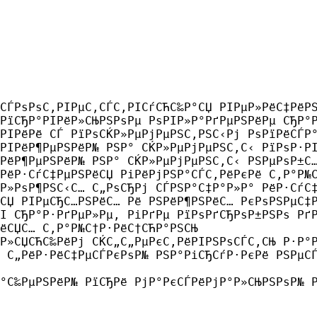
СЃРѕРѕС‚РІРµС‚СЃС‚РІСѓСЋС‰Р°СЏ РІРµР»РёС‡РёРЅ
РїСЂР°РІРёР»СЊРЅРѕРµ РѕРІР»Р°РґРµРЅРёРµ СЂР°
РІРёРё СЃ РїРѕСЌР»РµРјРµРЅС‚РЅС‹Рј РѕРїРёСЃР
РІРёР¶РµРЅРёР№ РЅР° СЌР»РµРјРµРЅС‚С‹ РїРѕР·Р
РёР¶РµРЅРёР№ РЅР° СЌР»РµРјРµРЅС‚С‹ РЅРµРѕР±С
РёР·СѓС‡РµРЅРёСЏ РіРёРјРЅР°СЃС‚РёРєРё С‚Р°Р№
Р»РѕР¶РЅС‹С… С„РѕСЂРј СЃРЅР°С‡Р°Р»Р° РёР·СѓС
СЏ РІРµСЂС…РЅРёС… Рё РЅРёР¶РЅРёС… РєРѕРЅРµС‡Р
І СЂР°Р·РґРµР»Рµ, РіРґРµ РїРѕРґСЂРѕР±РЅРѕ Рґ
ёСЏС… С‚Р°Р№С†Р·РёС†СЋР°РЅСЊ

Р»СЏСЋС‰РёРј СЌС„С„РµРєС‚РёРІРЅРѕСЃС‚СЊ Р·Р°
 С„РёР·РёС‡РµСЃРєРѕР№ РЅР°РіСЂСѓР·РєРё РЅРµС
°С‰РµРЅРёР№ РїСЂРё РјР°РєСЃРёРјР°Р»СЊРЅРѕР№ Р