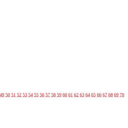
49
50
51
52
53
54
55
56
57
58
59
60
61
62
63
64
65
66
67
68
69
70