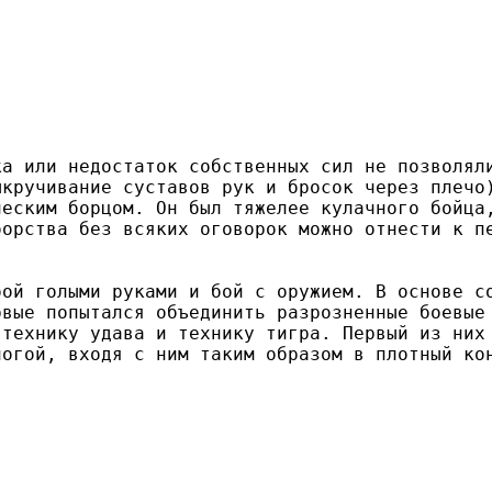
ка или недостаток собственных сил не позволял
ыкручивание суставов рук и бросок через плечо
ческим борцом. Он был тяжелее кулачного бойца
орства без всяких оговорок можно отнести к п
бой голыми руками и бой с оружием. В основе с
рвые попытался объединить разрозненные боевые
 технику удава и технику тигра. Первый из них
ногой, входя с ним таким образом в плотный ко