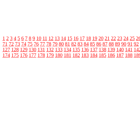
1
2
3
4
5
6
7
8
9
10
11
12
13
14
15
16
17
18
19
20
21
22
23
24
25
2
71
72
73
74
75
76
77
78
79
80
81
82
83
84
85
86
87
88
89
90
91
92
127
128
129
130
131
132
133
134
135
136
137
138
139
140
141
14
174
175
176
177
178
179
180
181
182
183
184
185
186
187
188
18