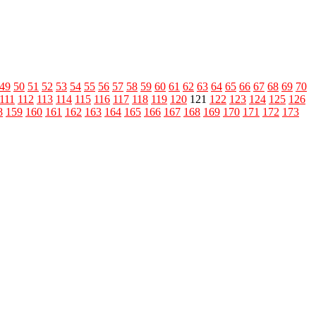
49
50
51
52
53
54
55
56
57
58
59
60
61
62
63
64
65
66
67
68
69
70
111
112
113
114
115
116
117
118
119
120
121
122
123
124
125
126
8
159
160
161
162
163
164
165
166
167
168
169
170
171
172
173