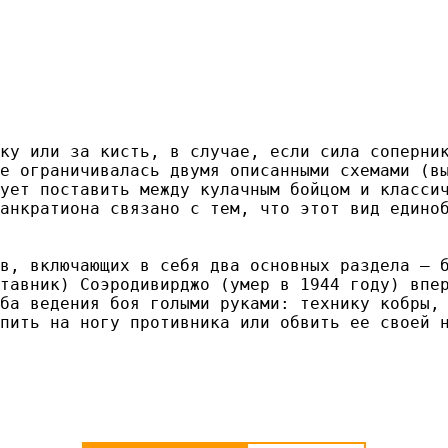
ку или за кисть, в случае, если сила соперни
е ограничивалась двумя описанными схемами (в
ует поставить между кулачным бойцом и класси
анкратиона связано с тем, что этот вид единоб
в, включающих в себя два основных раздела — 
тавник) Соэродивирджо (умер в 1944 году) впе
ба ведения боя голыми руками: технику кобры,
пить на ногу противника или обвить ее своей 