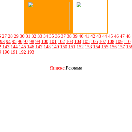
6
27
28
29
30
31
32
33
34
35
36
37
38
39
40
41
42
43
44
45
46
47
48
93
94
95
96
97
98
99
100
101
102
103
104
105
106
107
108
109
110
2
143
144
145
146
147
148
149
150
151
152
153
154
155
156
157
15
9
190
191
192
193
Яндекс
.Реклама