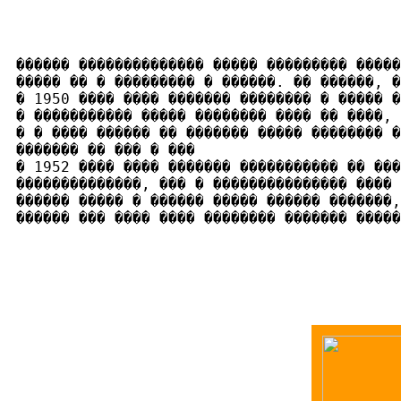
������ �������������� ����� ��������� �����
����� �� � ��������� � ������. �� ������, �
� 1950 ���� ���� ������� �������� � ����� �
� ����������� ����� �������� ���� �� ����, 
� � ���� ������ �� ������� ����� �������� �
������� �� ��� � ���

� 1952 ���� ���� ������� ����������� �� ���
��������������, ��� � ��������������� ���� 
������ ����� � ������ ����� ������ �������,
������ ��� ���� ���� �������� ������� �����