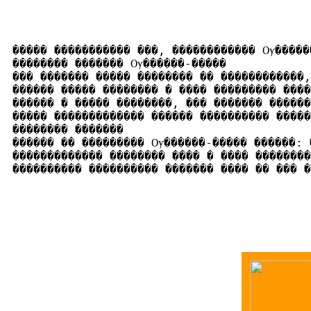
����� ����������� ���, ������������ Ѹ�����
�������� ������� Ѹ������-�����

��� ������� ����� �������� �� ������������,
������ ����� �������� � ���� ��������� ����
������ � ����� ��������, ��� ������� ������
����� ������������� ������ ���������� �����
�������� �������

������ �� ��������� Ѹ������-����� ������: �
������������� �������� ���� � ���� ��������
���������� ���������� ������� ���� �� ��� �