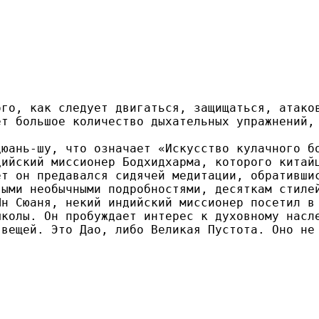
ого, как следует двигаться, защищаться, атако
ет большое количество дыхательных упражнений,
юань-шу, что означает «Искусство кулачного бо
дийский миссионер Бодхидхарма, которого китай
ет он предавался сидячей медитации, обративши
ыми необычными подробностями, десяткам стилей
Ян Сюаня, некий индийский миссионер посетил в
колы. Он пробуждает интерес к духовному насле
 вещей. Это Дао, либо Великая Пустота. Оно не