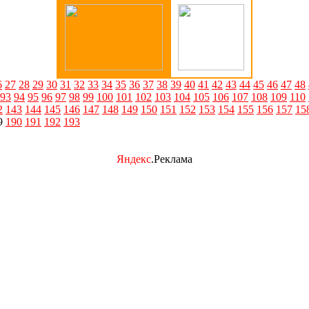
6
27
28
29
30
31
32
33
34
35
36
37
38
39
40
41
42
43
44
45
46
47
48
93
94
95
96
97
98
99
100
101
102
103
104
105
106
107
108
109
110
2
143
144
145
146
147
148
149
150
151
152
153
154
155
156
157
15
9
190
191
192
193
Яндекс
.Реклама