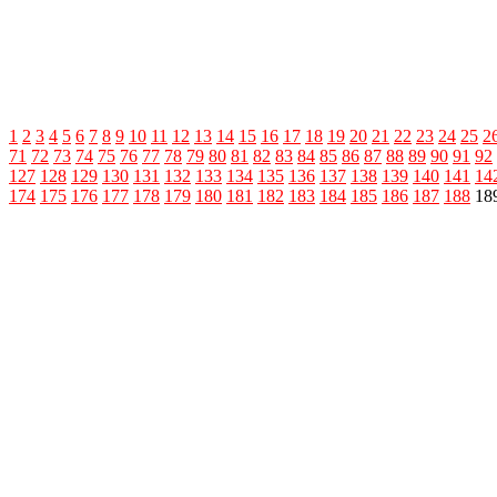
1
2
3
4
5
6
7
8
9
10
11
12
13
14
15
16
17
18
19
20
21
22
23
24
25
2
71
72
73
74
75
76
77
78
79
80
81
82
83
84
85
86
87
88
89
90
91
92
127
128
129
130
131
132
133
134
135
136
137
138
139
140
141
14
174
175
176
177
178
179
180
181
182
183
184
185
186
187
188
18