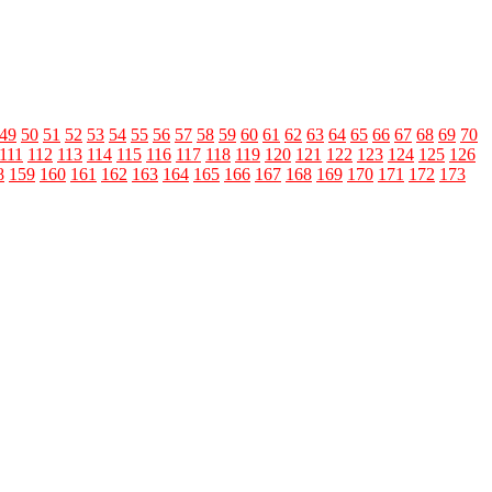
49
50
51
52
53
54
55
56
57
58
59
60
61
62
63
64
65
66
67
68
69
70
111
112
113
114
115
116
117
118
119
120
121
122
123
124
125
126
8
159
160
161
162
163
164
165
166
167
168
169
170
171
172
173