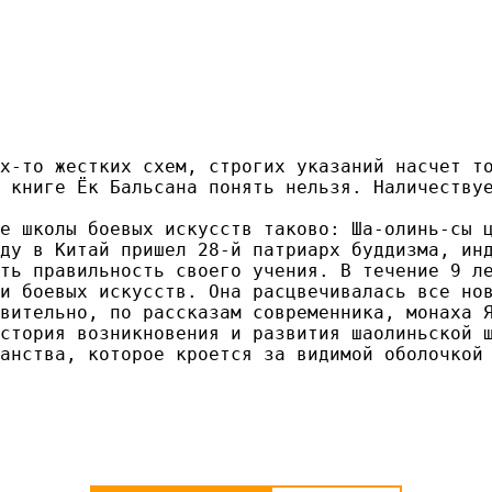
х-то жестких схем, строгих указаний насчет т
 книге Ёк Бальсана понять нельзя. Наличеству
е школы боевых искусств таково: Ша-олинь-сы ц
ду в Китай пришел 28-й патриарх буддизма, ин
ть правильность своего учения. В течение 9 л
и боевых искусств. Она расцвечивалась все нов
вительно, по рассказам современника, монаха 
стория возникновения и развития шаолиньской ш
анства, которое кроется за видимой оболочкой