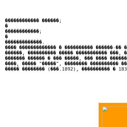
������������ ������;

�

������������;

�

�������������.

���� ������������� � ���������� ������-�� �
������, ���������� ����� ����������� ���, �
������� ������ � ��� �����, ��� ���� ������
����, ����� "�����", �������� ���������� ��
����� �������� (���.1892), ���������� � 183