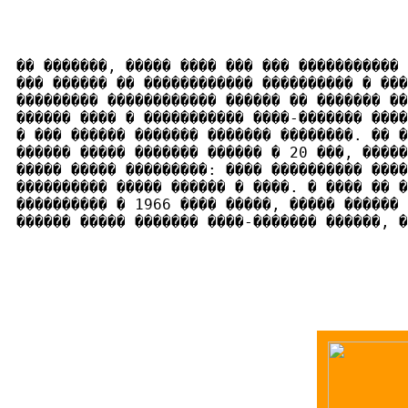
�� �������, ����� ���� ��� ��� ����������� 
��� ������ �� ������������ ���������� � ���
��������� ������������ ������ �� ������� ��
������ ���� � ����������� ����-������� ����
� ��� ������ ������� ������� ��������. �� �
������ ����� ������� ������ � 20 ���, ����
����� ����� ���������: ���� ���������� ����
���������� ����� ������ � ����. � ���� �� �
���������� � 1966 ���� �����, ����� ������ 
������ ����� ������� ����-������� ������, �