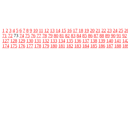
1
2
3
4
5
6
7
8
9
10
11
12
13
14
15
16
17
18
19
20
21
22
23
24
25
2
71
72
73
74
75
76
77
78
79
80
81
82
83
84
85
86
87
88
89
90
91
92
127
128
129
130
131
132
133
134
135
136
137
138
139
140
141
14
174
175
176
177
178
179
180
181
182
183
184
185
186
187
188
18