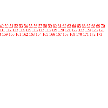
49
50
51
52
53
54
55
56
57
58
59
60
61
62
63
64
65
66
67
68
69
70
111
112
113
114
115
116
117
118
119
120
121
122
123
124
125
126
8
159
160
161
162
163
164
165
166
167
168
169
170
171
172
173