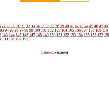
6
27
28
29
30
31
32
33
34
35
36
37
38
39
40
41
42
43
44
45
46
47
48
93
94
95
96
97
98
99
100
101
102
103
104
105
106
107
108
109
110
2
143
144
145
146
147
148
149
150
151
152
153
154
155
156
157
15
9
190
191
192
193
Яндекс
.Реклама