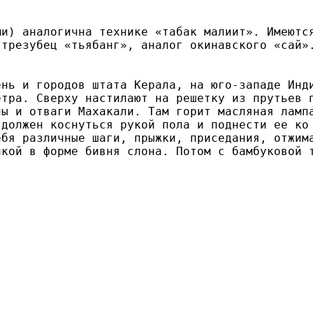
и) аналогична технике «табак малиит». Имеютс
трезубец «тьябанг», аналог окинавского «сай».
ень и городов штата Керала, на юго-западе Инд
тра. Сверху настилают на решетку из прутьев п
ы и отваги Махакали. Там горит масляная лампа
должен коснуться рукой пола и поднести ее ко
бя различные шаги, прыжки, приседания, отжим
лкой в форме бивня слона. Потом с бамбуковой 