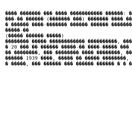
���� ������� ��� ���� ����������� ������: �
���-�� ������ (������� ���) ������� ���� ��
� ������ ����-������� ������ ������ �������
�����-��

(����� ������ �����)

�������� ����� ������������ ����������, ���
� 20 ��� �� ������ �����-�� ����-����� ��� 
�� ��������, ��� �������� ���� ��������, ��
������ 1939 ����, ����� �� ����� ��������, 
� �����, ��� ������ ��� ������ ������ � � �