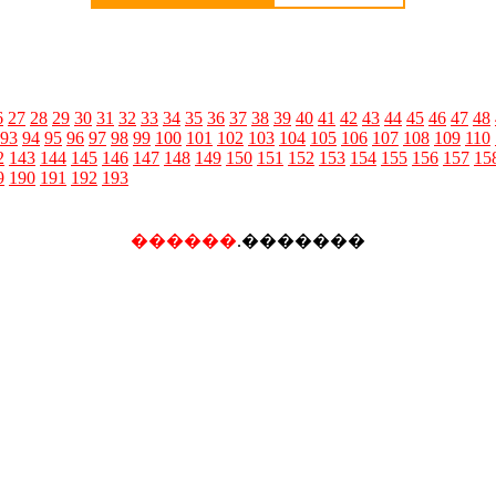
6
27
28
29
30
31
32
33
34
35
36
37
38
39
40
41
42
43
44
45
46
47
48
93
94
95
96
97
98
99
100
101
102
103
104
105
106
107
108
109
110
2
143
144
145
146
147
148
149
150
151
152
153
154
155
156
157
15
9
190
191
192
193
������
.�������