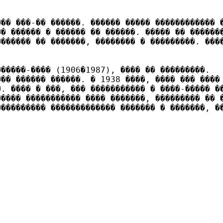
��� ���-�� ������. ������ ����� ������������ 
�� ������ � ������ �� ������. ����� �� ������
������ �� �������, �������� � ���������. ���
�����-���� (1906�1987), ���� �� ���������.

��� ������ ������. � 1938 ����, ���� ��� ����
�. ���� � ���, ��� ����������� � ����-����� �
���� ����������� ���� �������, ��������� �� �
���������� ������������� ������� � �������, �