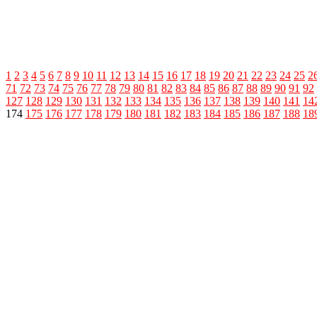
1
2
3
4
5
6
7
8
9
10
11
12
13
14
15
16
17
18
19
20
21
22
23
24
25
2
71
72
73
74
75
76
77
78
79
80
81
82
83
84
85
86
87
88
89
90
91
92
127
128
129
130
131
132
133
134
135
136
137
138
139
140
141
14
174
175
176
177
178
179
180
181
182
183
184
185
186
187
188
18