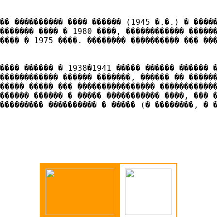
�� ���������� ���� ������ (1945 �.�.) � ����
������� ���� � 1980 ����, ������������ �����
���� � 1975 ����. �������� ���������� ��� ���
���� ������ � 1938�1941 ����� ������ ������ �
������������ ������ �������, ������ �� �����
����� ����� ��� ���������������� �����������
������ ������ � ����� ����������� ����, ��� �
��������� ���������� � ����� (� ��������, � 