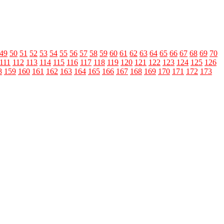
49
50
51
52
53
54
55
56
57
58
59
60
61
62
63
64
65
66
67
68
69
70
111
112
113
114
115
116
117
118
119
120
121
122
123
124
125
126
8
159
160
161
162
163
164
165
166
167
168
169
170
171
172
173