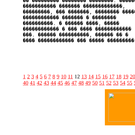
�� ��������� �������� ��������. ������
����������� ����­��� �������������,

���������, ��� �������, �������� ����­�
������������ ������� � ��������

����������. � ������ ����, �����

������������ � ��� ���� ������������

���. ���­��� ����������, ������ �� �

���� ������������ ��� ����� ����­�����
1
2
3
4
5
6
7
8
9
10
11
12
13
14
15
16
17
18
19
2
40
41
42
43
44
45
46
47
48
49
50
51
52
53
54
55