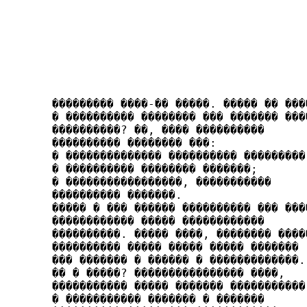
��������� ����-�� �����. ����� �� ����
� ���������� �������� ��� ������� ����
����������? ��, ���� ������­����

���������� �������� ���:

� �������������� ���������� ���������;
� ���������� �������� �������;

� �����������������, �����������

���������� �������.

����� � ��� ������ ���������� ��� ����
�������­����� ����� ������������

����������. ����� ����, �������� �����
���������� ����� ����� ����� �������

��� ������� � ������ � �������������.

�� � �����? ���������������� ����,

����������� ����� ������� �����������

� ��������­��� ������� � �������
