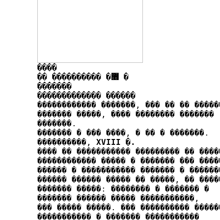
����

�� ���������� �޻ �
�������

������������� ������

������������ �������, ��� �� �� ������
������� �����, ���� �������� �������

�������.

������� � ��� ����, � �� � �������.

����������, 
XVIII
 �.
���� �� ����������� ��������� �� �����
������������ ����� � ������� ��� �����
������ � ����������� ������� � �������
������ ������ ����� �� �����, �� �����
���­���� �����: �������� � ������� �

������� ������ ����� ���­��������,

��� ����� �����. ��� ���������� ������
����������� � ������� �����������
