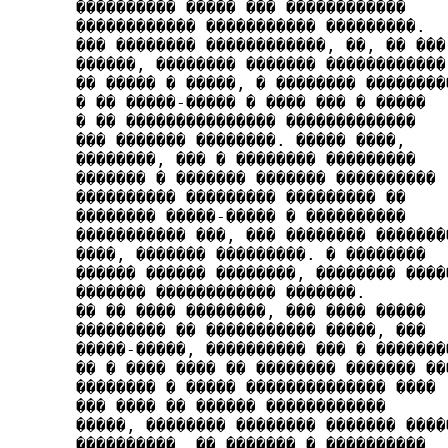
���������� ����� ��� ������������

������������ ����������� ���������.

��� �������� ������������, ��, �� ���

������, �������� ������� �����­�������

�� ����� � �����, � �������� ���������
� �� ���­��-����� � ���� ��� � �����

� �� ��������������� ������­�������

��� ������� ��������. ����� ����,

��������, ��� � �������� ���������

������� � ������� ������� ����������

���������� ��������� ��������� ��

�������� �����-����� � ����������

����������� ���, ��� �������� ��������
����, ������� ���������. � ��������

������ ������ ��������, �������� �����
������� ������������ �����­��.

�� �� ���� ��������, ��� ���� �����

��������� �� ����­������� �����, ���

�����-�����, ���������� ��� � ����­����
�� � ���� ���� �� �������� ������� ���
�����­��� � ����� �������������� ����

��� ���� �� ������ �����­�������

�����, �������� �������� ������� �����
����������. �� ������� � ����������
