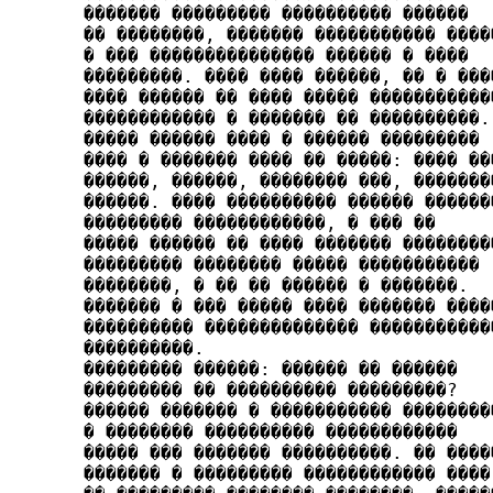
������� ��������� ����­������ ������

�� ��������, ������� ����������� �����
� ��� ��������������� ������ � ����

���������. ���� ���� ������, �� � ����
���� ������ �� ���� ����� ��������­����
������������ � ������� �� ����������.

����� ���­��� ���� � ������ ���������

���� � ������� ���� �� �����: ���� ���
������, ������, �������� ���, ��������
������. ���� ���������� ������ �������
��������� �����­�������, � ��� ��

����� ������ �� ���� ������� ���������
��������� �������� ����� �����������

��������, � �� �� ��­���� � �������.

������� � ��� ����� ���� ������� �����
���������� �������������� ������������
����������.

��������� ������: ������ �� ������

��������� �� �����­����� ���������?

������ ������� � ����������� ���������
� �������� ���������� ������������

����� ��� ������� ����������. �� �����
������� � ��������� ������������ ����
