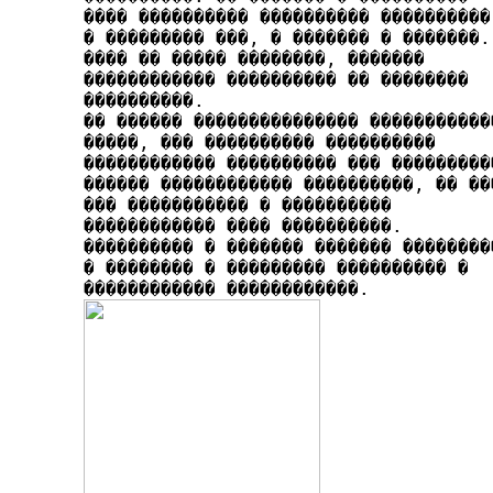
���� ���������� ���������� ����������

� ��������� ���, � ������� � �������. 
���� �� ����� ��������, �������

������������ ���������� �� ���­�����

����������.

�� ������ ��������������� ������������
�����, ��� ���������� ����������

������������ ���������� ��� ���­�������
������ ������������ ����������, �� ���
��� ���­�������� � ����������

������������ ���� ����������.

���������� � ������� ������� ���������
� �������� � ��������� ���������� �
