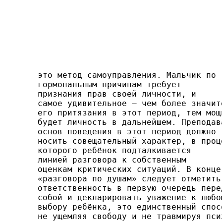
это метод самоуправления. Мальчик по

гормо­нальным причинам требует

признания прав своей личнос­ти, и

самое удивительное — чем более значите
его притязания в этот период, тем мощн
будет личность в дальнейшем. Преподава
основ поведения в этот период должно

носить совещательный характер, в проце
кото­рого ребёнок подталкивается

линией разговора к собствен­ным

оценкам критических ситуаций. В конце

«разговора по душам» следует отметить

ответственность в первую очередь перед
собой и декларировать уважение к любом
выбору ребёнка, это единственный спосо
не ущемляя свободу и не травмируя псих