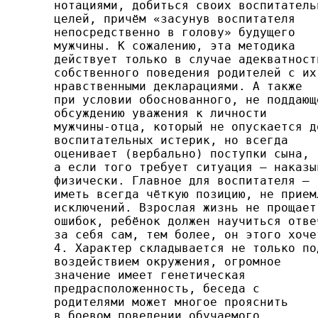
нотациями, добиться своих воспита­тельн
целей, причём «засунув воспитателя

непосредствен­но в голову» будущего

мужчины. К сожалению, эта методи­ка

действует только в случае адекватности
собственного поведения родителей с их

нравственными декларациями. А также

при условии обоснованного, не поддающе
об­суждению уважения к личности

мужчины-отца, который не опускается до
воспитательных истерик, но всегда

оценива­ет (вербально) поступки сына,

а если того требует ситуация — наказыв
физически. Главное для воспитателя —

иметь всегда чёткую позицию, не приемл
исключений. Взрос­лая жизнь не прощает

ошибок, ребёнок должен научиться отвеч
за себя сам, тем более, он этого хочет
4. Характер складывается не только под
воздействием окружения, огромное

значение имеет генетическая

пред­расположенность, беседа с

родителями может многое про­яснить

в боевом поведении обучаемого.
