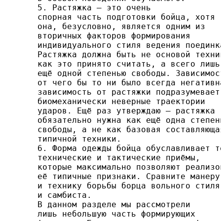
5. Растяжка — это очень

спорная часть подготовки бой­ца, хотя

она, безусловно, является одним из

вторичных фак­торов формирования

индивидуального стиля ведения по­единка
Растяжка должна быть не основой техник
как это принято считать, а всего лишь

ещё одной степенью свобо­ды. Зависимост
от чего бы то ни было всегда негативна
зависимость от растяжки подразумевает

биомеханически не­верные траектории

ударов. Ещё раз утверждаю — растяжка

обязательно нужна как ещё одна степень
свободы, а не как базовая составляющая
типичной техники.

6. Форма одежды бойца обуславливает те
технические и тактические приёмы,

которые максимально позволяют реа­лизов
её типичные признаки. Сравните манеру

и техни­ку борьбы борца вольного стиля

и самбиста.

В данном разделе мы рассмотрели

лишь небольшую часть формирующих
