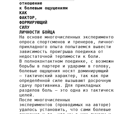
отношение

к болевым ощущениям
КАК

ФАКТОР
ФОРМИРУЮЩИЙ
СИЛУ

ЛИЧНОСТИ БОЙЦА

На основе многочисленных экспериментов
опроса спорт­сменов и тренеров, личного
прикладного опыта попытаемся вывести

зависимость проигрыша поединка от

недостаточной терпимости к боли.

В полноконтактном поединке, с возможно
борьбы в партере и ударами в голову,

болевые ощущения носят доми­нирующий

— тактический характер, так как при

определён­ной силе вызывают досрочную

сдачу противника. Для при­кладных

разделов боль — это одна из тактически
целей.

После многочисленных

экспериментов (проводимых на авторе)

удалось установить, что сами болевые
