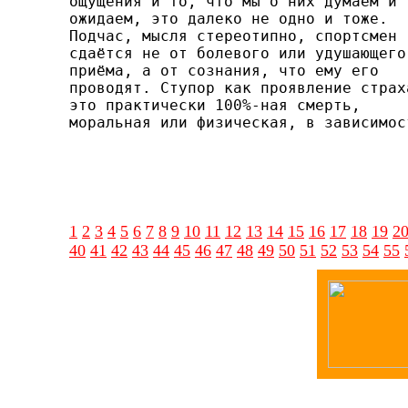
ощущения и то, что мы о них думаем и

ожидаем, это далеко не одно и тоже.

Подчас, мысля стереотипно, спортсмен

сдаётся не от болевого или удушающего

приёма, а от сознания, что ему его

проводят. Ступор как проявление страха
это практичес­ки 100%-ная смерть,

моральная или физическая, в зависи­мос
1
2
3
4
5
6
7
8
9
10
11
12
13
14
15
16
17
18
19
2
40
41
42
43
44
45
46
47
48
49
50
51
52
53
54
55