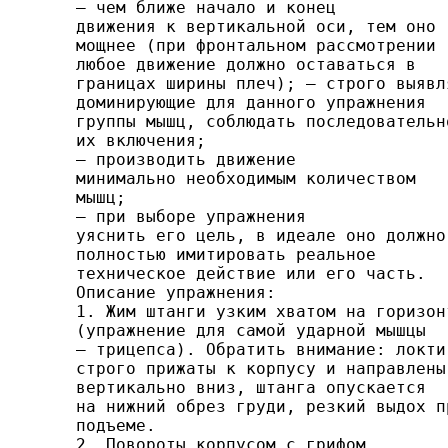
— чем ближе начало и конец

движения к вертикальной оси, тем оно

мощнее (при фронтальном рассмотрении

любое движение должно оставаться в

границах ширины плеч); — строго выявля
доминирующие для данного упражне­ния

группы мышц, соблюдать последовательно
их вклю­чения;

— производить движение

минимально необходимым ко­личеством

мышц;

— при выборе упражнения

уяснить его цель, в идеале оно должно

полностью имитировать реальное

техническое дей­ствие или его часть.

Описание упражнения:

1. Жим штанги узким хватом на горизонт
(упражне­ние для самой ударной мышцы

— трицепса). Обратить вни­мание: локти

строго прижаты к корпусу и направлены

вер­тикально вниз, штанга опускается

на нижний обрез груди, резкий выдох пр
подъеме.

2. Повороты корпусом с грифом
