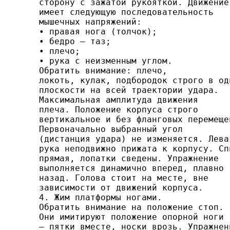
сторону с зажатой рукояткой. Движение

имеет следующую последова­тельность

мышечных напряжений:

• правая нога (толчок);

• бедро — таз;

• плечо;

• рука с неизменным углом.

Обратить внимание: плечо,

локоть, кулак, подбородок строго в одн
плоскости на всей траектории удара.

Макси­мальная амплитуда движения

плеча. Положение корпуса стро­го

вертикальное и без фланговых перемещен
Первона­чально выбранный угол

(дистанция удара) не изменяется. Левая
рука неподвижно прижата к корпусу. Спи
прямая, лопатки сведены. Упражнение

выполняется динамично впе­ред, плавно

назад. Голова стоит на месте, вне

зависимости от движений корпуса.

4. Жим платформы ногами.

Обратить внимание на поло­жение стоп.

Они имитируют положение опорной ноги

— пятки вместе, носки врозь. Упражнени