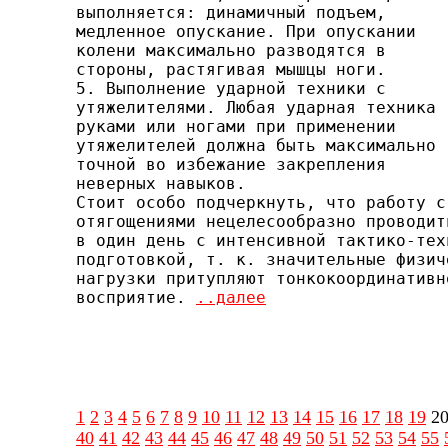
выполняется: дина­мичный подъем,

медленное опускание. При опускании

ко­лени максимально разводятся в

стороны, растягивая мышцы ноги.

5. Выполнение ударной техники с

утяжелителями. Любая ударная техника

руками или ногами при применении

утяже­лителей должна быть максимально

точной во избежание зак­репления

неверных навыков.

Стоит особо подчеркнуть, что работу с

отягощениями нецелесообразно проводить
в один день с интенсивной так­тико-тех
подготовкой, т. к. значительные физиче
нагрузки притупляют тонкокоординативно
восприятие. 
..далее
1
2
3
4
5
6
7
8
9
10
11
12
13
14
15
16
17
18
19
2
40
41
42
43
44
45
46
47
48
49
50
51
52
53
54
55