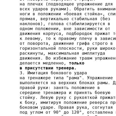
на плечах (подводящее упражнение для

всех ударов руками). Обратить внимание
ноги в положении «боевая стойка», спин
прямая, верти­кально стабильная (без

наклонов), голова стабилизируется в

одном положении, вне зависимости от

движения корпуса, подбородок прижат то
к левому, то к правому плечу в зави­си
от поворота, движение грифа строго в

горизонталь­ной плоскости, руки широко

раскинуты, максимальная ам­плитуда

движения. Во избежание травм упражнени
делает­ся медленно, 
только

в присутствии тренера.

3. Имитация бокового удара

на тренажере типа "рама". Упражнение

выполняется на верхних блоках рамы. Дл
пра­вой руки: занять положение в

середине тренажера и принять боевую

стойку. Левую руку с рукояткой прижать
к боку, имитируя положение реверса при
боковом ударе. Правая рука, согнутая

под углом от 90° до 120°, отставлена в