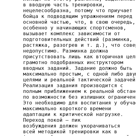
в вводную часть тре­нировки,

нецелесообразна, потому что приучает

бойца к под­водящим упражнениям перед

основной частью, что, в свою очередь,

особенно у начинающих спортсменов,

вызывает комплекс зависимости от

подготовительных действий (раз­минка,

растяжка, разогрев и т. д.), что совер
недопус­тимо. Разминка должна

присутствовать лишь как вторичная цель
грамотно подобранных инструктором

вводных заданий. Задание должно быть

максимально простым, с одной либо двум
целями и реальной тактической задачей.
Реализация задания производится с

полным приближением к реальной обстано
по возможности без излишних ограничени
Это необходимо для воспитания у обучае
максимально ко­роткого времени

адаптации к критической нагрузке.

Переход покой — пик

возбуждения должен укорачивать­ся

всей методикой тренировки как в
