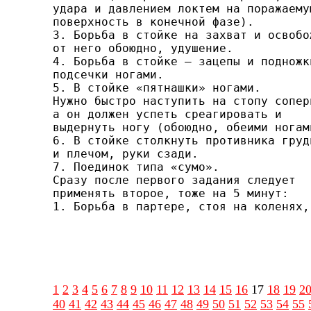
удара и давлением локтем на поражаемую
поверхность в конечной фазе).

3. Борьба в стойке на захват и освобож
от него обо­юдно, удушение.

4. Борьба в стойке — зацепы и подножки
подсечки нога­ми.

5. В стойке «пятнашки» ногами.

Нужно быстро наступить на стопу соперн
а он должен успеть среагировать и

выдернуть ногу (обоюдно, обеими ногами
6. В стойке столкнуть противника грудь
и плечом, руки сзади.

7. Поединок типа «сумо».

Сразу после первого задания следует

применять второе, тоже на 5 минут:

1. Борьба в партере, стоя на коленях,
1
2
3
4
5
6
7
8
9
10
11
12
13
14
15
16
17
18
19
2
40
41
42
43
44
45
46
47
48
49
50
51
52
53
54
55