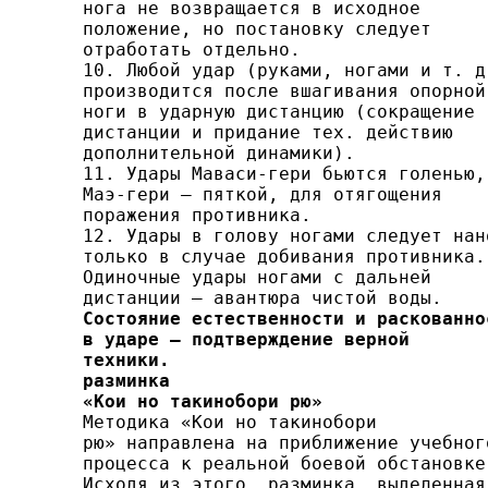
нога не воз­вращается в исходное

положение, но постановку следует

отработать отдельно.

10. Любой удар (руками, ногами и т. д.
производится после вшагивания опорной

ноги в ударную дистанцию (сокраще­ние

дистанции и придание тех. действию

дополнительной динамики).

11. Удары Маваси-гери бьются голенью,

Маэ-гери — пят­кой, для отягощения

поражения противника.

12. Удары в голову ногами следует нано
только в слу­чае добивания противника.

Одиночные удары ногами с даль­ней

Состояние естественности и раскованнос
в ударе — под­тверждение верной

техники.
разминка

«Кои но такинобори рю»

Методика «Кои но такинобори

рю» направлена на при­ближение учебного
процесса к реальной боевой обстановке.
Исходя из этого, разминка, выделенная
