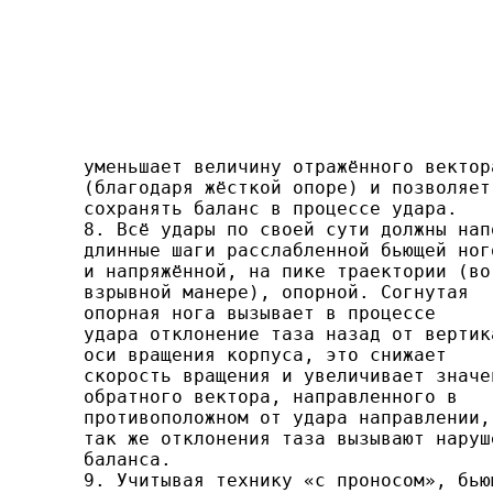
уменьшает величину отражённого вектора
(благодаря жёсткой опоре) и позволяет

сохранять баланс в процессе удара.

8. Всё удары по своей сути должны напо
длинные шаги расслабленной бьющей ного
и напряжённой, на пике траектории (во

взрывной манере), опорной. Согнутая

опор­ная нога вызывает в процессе

удара отклонение таза назад от вертика
оси вращения корпуса, это снижает

скорость вращения и увеличивает значен
обратного вектора, направ­ленного в

противоположном от удара направлении,

так же отклонения таза вызывают наруше
баланса.

9. Учитывая технику «с проносом», бьющ