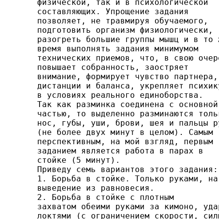
физической, так и в психологической

составляющих. Упрощение задания

позво­ляет, не травмируя обучаемого,

подготовить организм фи­зиологически,

разогреть большие группы мышц и в то ж
время выполнять задания минимумом

технических приемов, что, в свою очере
повышает собранность, заостряет

вни­мание, формирует чувство партнера,

дистанции и баланса, укрепляет психику
в условиях реального единоборства.

Так как разминка соединена с основной

частью, то выделенно разминаются тольк
нос, губы, уши, брови, шея и паль­цы ру
(не более двух минут в целом). Самым

перспектив­ным, на мой взгляд, первым

заданием является работа в па­рах в

стойке (5 минут).

Приведу семь вариантов этого задания:

1. Борьба в стойке. Только руками, на

выведение из рав­новесия.

2. Борьба в стойке с плотным

захватом обеими руками за кимоно, удар
локтями (с ограничением скорости, силы