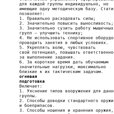
для каждой группы индивидуально, но

имеющие одну методическую базу. Статик
позволяет:

1. Правильно расходовать силы;

2. Значительно повысить выносливость;

3. Значительно сузить работу мышечных

групп — улуч­шить технику;

4. Не использовать спортивное оборудов
проводить занятия в любых условиях.

5. Укреплять волю, чувствовать

свой потенциал, повы­шать ответственнос
за выполнение задания.

6. За короткое время дать обучаемым

значительные на­грузки, максимально

огневая

подготовка

Включает:

1. Уяснение типов вооружения для данно
группы.

2. Способы доводки стандартного оружия
и боеприпа­сов.

3. Способы ношения и хранения оружия,
