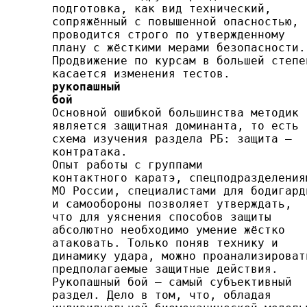
подготовка, как вид технический,

сопряжённый с повышенной опасностью,

проводится строго по утвержденному

плану с жёсткими мерами безопасности.

Продвижение по курсам в большей степен
рукопашный

бой

Основной ошибкой большинства методик

является за­щитная доминанта, то есть

схема изучения раздела РБ: за­щита —

контратака.

Опыт работы с группами

контактного каратэ, спецпод­разделениям
МО России, специалистами для бодигарди
и самообороны позволяет утверждать,

что для уяснения способов защиты

абсолютно необходимо умение жёстко

ата­ковать. Только поняв технику и

динамику удара, можно проанализировать
предполагаемые защитные действия.

Ру­копашный бой — самый субъективный

раздел. Дело в том, что, обладая
