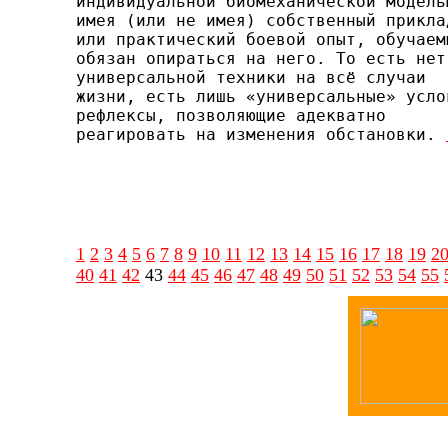
индивидуальной биомеханической моделью
имея (или не имея) собственный приклад
или практи­ческий боевой опыт, обучаемы
обязан опираться на него. То есть нет

универсальной техники на всё случаи

жизни, есть лишь «универсальные» услов
рефлексы, позволяю­щие адекватно

реагировать на изменения обстановки. 
1
2
3
4
5
6
7
8
9
10
11
12
13
14
15
16
17
18
19
2
40
41
42
43
44
45
46
47
48
49
50
51
52
53
54
55