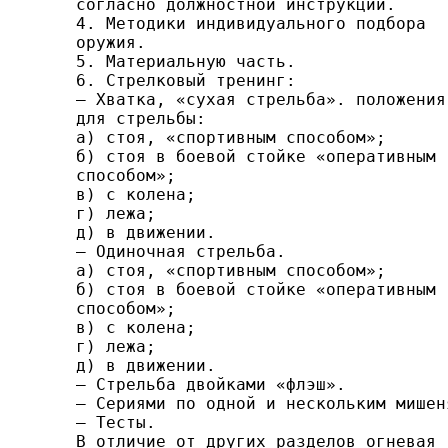
согласно дол­жностной инструкции.

4. Методики индивидуального подбора

оружия.

5. Материальную часть.

6. Стрелковый тренинг:

— Хватка, «сухая стрельба». положения

для стрельбы:

а) стоя, «спортивным способом»;

б) стоя в боевой стойке «оперативным

способом»;

в) с колена;

г) лежа;

д) в движении.

— Одиночная стрельба.

а) стоя, «спортивным способом»;

б) стоя в боевой стойке «оперативным

способом»;

в) с колена;

г) лежа;

д) в движении.

— Стрельба двойками «флэш».

— Сериями по одной и нескольким мишеня
— Тесты.

В отличие от других разделов огневая
